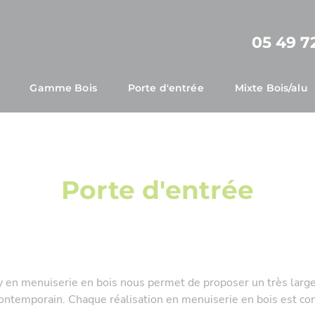
05 49 72
Gamme Bois
Porte d'entrée
Mixte Bois/alu
Recouvrement
Tradition
Ancienne
Patrimoine
Po
Moderne
Po
Porte d'entrée
Design
Oculus et Décoral
Élégance
n menuiserie en bois nous permet de proposer un très large 
contemporain. Chaque réalisation en menuiserie en bois est conç