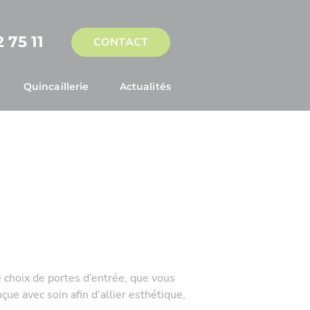
 75 11
CONTACT
Quincaillerie
Actualités
Menuiseries
rtes d'entrées modernes
rtes d'entrées rustiques
choix de portes d’entrée, que vous
ue avec soin afin d’allier esthétique,