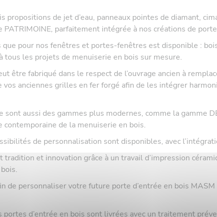
propositions de jet d’eau, panneaux pointes de diamant, cimais
 PATRIMOINE, parfaitement intégrée à nos créations de portes
e pour nos fenêtres et portes-fenêtres est disponible : bois 
à tous les projets de menuiserie en bois sur mesure.
être fabriqué dans le respect de l’ouvrage ancien à remplacer
e vos anciennes grilles en fer forgé afin de les intégrer harm
e sont aussi des gammes plus modernes, comme la gamme DE
he contemporaine de la menuiserie en bois.
ilités de personnalisation sont disponibles, avec l’intégratio
tion et innovation grâce à un travail d’impression céramiqu
bois.
n de personnaliser votre future porte d’entrée en bois MASM 
tes d’entrée en bois sont livrées avec un traitement préventi