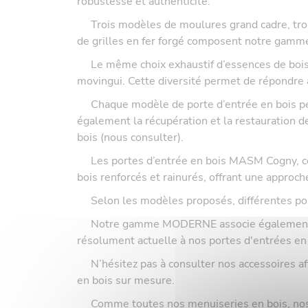
robustesse et authenticité.
Trois modèles de moulures grand cadre, trois 
de grilles en fer forgé composent notre gamme
Le même choix exhaustif d’essences de bois qu
movingui. Cette diversité permet de répondre 
Chaque modèle de porte d’entrée en bois peut 
également la récupération et la restauration d
bois (nous consulter).
Les portes d’entrée en bois MASM Cogny, c
bois renforcés et rainurés, offrant une approc
Selon les modèles proposés, différentes possib
Notre gamme MODERNE associe également tradi
résolument actuelle à nos portes d'entrées en 
N’hésitez pas à consulter nos accessoires afi
en bois sur mesure.
Comme toutes nos menuiseries en bois, nos por