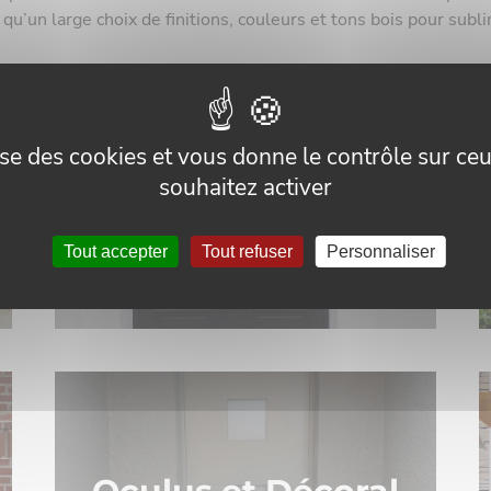
 qu’un large choix de finitions, couleurs et tons bois pour sub
EN SAVOIR PLUS
lise des cookies et vous donne le contrôle sur c
souhaitez activer
Patrimoine
Tout accepter
Tout refuser
Personnaliser
EN SAVOIR PLUS